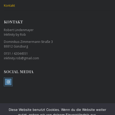
Kontakt
KONTAKT
Robert Lindenmayer
Inkfinity by Rob
Dominikus-Zimmermann-Straße 3
89312 Günzburg
0151 / 42044551
inkfinity.rob@gmail.com
SOCIAL MEDIA
Diese Website benutzt Cookies. Wenn du die Website weiter
©
Inkfinity by Rob Tattoo Studio - Piercing Studio - Günzburg
All Rights
nutzt, gehen wir von deinem Einverständnis aus.