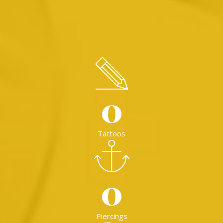
0
Tattoos
0
Piercings