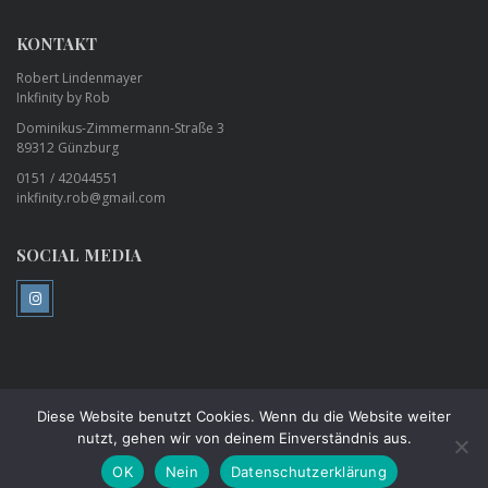
KONTAKT
Robert Lindenmayer
Inkfinity by Rob
Dominikus-Zimmermann-Straße 3
89312 Günzburg
0151 / 42044551
inkfinity.rob@gmail.com
SOCIAL MEDIA
Diese Website benutzt Cookies. Wenn du die Website weiter
©
Inkfinity by Rob Tattoo Studio - Piercing Studio - Günzburg
All Rights
nutzt, gehen wir von deinem Einverständnis aus.
Reserved 2026 - Powered By
WordPress
Impressum
Datenschutzerklärung
Datenschutz
AGB
OK
Nein
Datenschutzerklärung