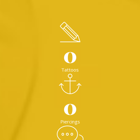
0
Tattoos
0
Piercings