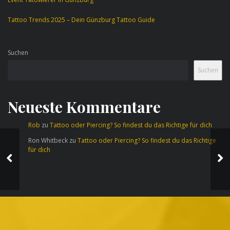
Tattoo Trends 2025 – Dein Günzburg Tattoo Guide
Suchen
Suchen
Neueste Kommentare
Rob
zu
Tattoo oder Piercing? So findest du das Richtige für dich
Ron Whitbeck
zu
Tattoo oder Piercing? So findest du das Richtige
Tattoo Trends 2025 –
Ta
für dich
Dein Günzburg Tattoo
Tä
Guide
Ve