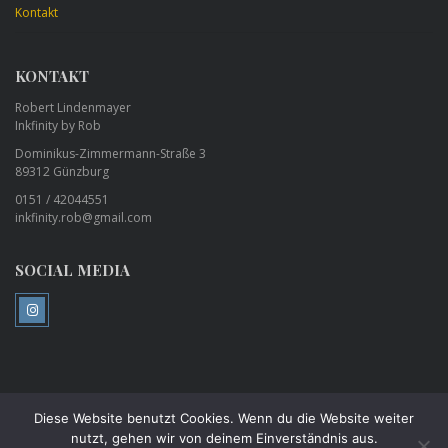
Kontakt
KONTAKT
Robert Lindenmayer
Inkfinity by Rob
Dominikus-Zimmermann-Straße 3
89312 Günzburg
0151 / 42044551
inkfinity.rob@gmail.com
SOCIAL MEDIA
Diese Website benutzt Cookies. Wenn du die Website weiter
©
Inkfinity by Rob Tattoo Studio - Piercing Studio - Günzburg
All Rights
nutzt, gehen wir von deinem Einverständnis aus.