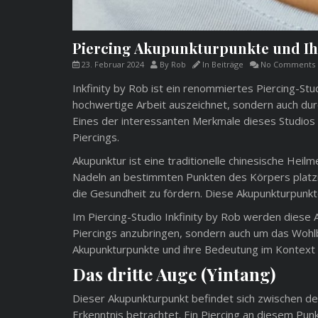
Piercing Akupunkturpunkte und I
23. Februar 2024
By
Rob
In
Beiträge
No Comments
Inkfinity by Rob ist ein renommiertes Piercing-Stud
hochwertige Arbeit auszeichnet, sondern auch durc
Eines der interessanten Merkmale dieses Studios 
Piercings.
Akupunktur ist eine traditionelle chinesische Heil
Nadeln an bestimmten Punkten des Körpers platzie
die Gesundheit zu fördern. Diese Akupunkturpunkt
Im Piercing-Studio Inkfinity by Rob werden diese 
Piercings anzubringen, sondern auch um das Wohlb
Akupunkturpunkte und ihre Bedeutung im Kontext 
Das dritte Auge (Yintang)
Dieser Akupunkturpunkt befindet sich zwischen den
Erkenntnis betrachtet. Ein Piercing an diesem Pun