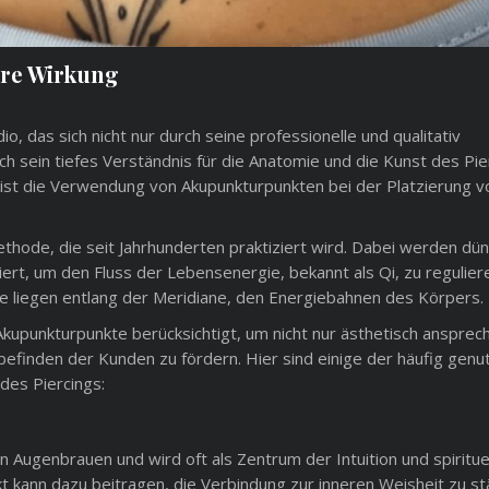
hre Wirkung
io, das sich nicht nur durch seine professionelle und qualitativ
h sein tiefes Verständnis für die Anatomie und die Kunst des Pie
ist die Verwendung von Akupunkturpunkten bei der Platzierung v
methode, die seit Jahrhunderten praktiziert wird. Dabei werden dü
rt, um den Fluss der Lebensenergie, bekannt als Qi, zu regulier
e liegen entlang der Meridiane, den Energiebahnen des Körpers.
Akupunkturpunkte berücksichtigt, um nicht nur ästhetisch anspre
efinden der Kunden zu fördern. Hier sind einige der häufig genu
des Piercings:
 Augenbrauen und wird oft als Zentrum der Intuition und spiritue
kt kann dazu beitragen, die Verbindung zur inneren Weisheit zu s