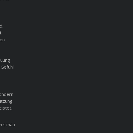
d.
t
en.
auung
 Gefühl
sondern
utzung
istet,
n schau