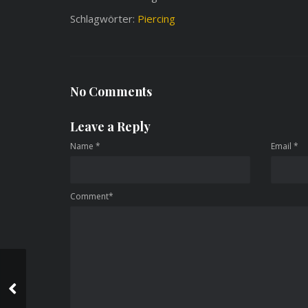
Schlagwörter:
Piercing
No Comments
Leave a Reply
Name
*
Email
*
Comment*
Richtige Vorbereitung
für dein Tattoo im
Studio Inkfinity by Rob