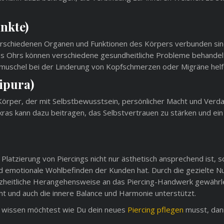
nkte)
verschiedenen Organen und Funktionen des Körpers verbunden sin
des Ohrs können verschiedene gesundheitliche Probleme behandel
rmuschel bei der Linderung von Kopfschmerzen oder Migräne helf
ipura)
m Körper, der mit Selbstbewusstsein, persönlicher Macht und Verd
akras kann dazu beitragen, das Selbstvertrauen zu stärken und ein
 Platzierung von Piercings nicht nur ästhetisch ansprechend ist, 
nd emotionale Wohlbefinden der Kunden hat. Durch die gezielte N
zheitliche Herangehensweise an das Piercing-Handwerk gewährle
ht und auch die innere Balance und Harmonie unterstützt.
 wissen möchtest wie Du dein neues
Piercing pflegen
musst, dan