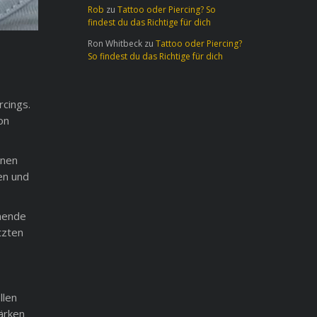
Rob
zu
Tattoo oder Piercing? So
findest du das Richtige für dich
Ron Whitbeck
zu
Tattoo oder Piercing?
So findest du das Richtige für dich
rcings.
on
nnen
en und
chende
tzten
llen
tärken