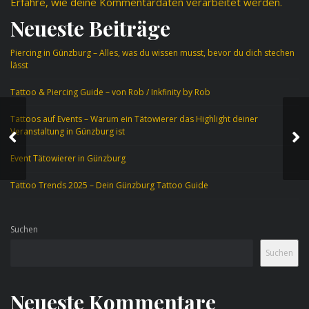
Erfahre, wie deine Kommentardaten verarbeitet werden.
Neueste Beiträge
Piercing in Günzburg – Alles, was du wissen musst, bevor du dich stechen
lässt
Tattoo & Piercing Guide – von Rob / Inkfinity by Rob
Tattoos auf Events – Warum ein Tätowierer das Highlight deiner
Tattoo als ein
Veranstaltung in Günzburg ist
therapeutisches
Werkzeug
Event Tätowierer in Günzburg
Tattoo Trends 2025 – Dein Günzburg Tattoo Guide
Suchen
Suchen
Neueste Kommentare